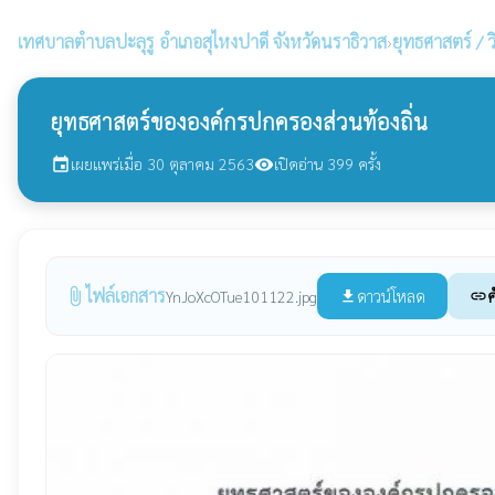
เทศบาลตำบลปะลุรู
อำเภอสุไหงปาดี จังหวัดนราธิวาส
›
ยุทธศาสตร์ / ว
ยุทธศาสตร์ขององค์กรปกครองส่วนท้องถิ่น
เผยแพร่เมื่อ 30 ตุลาคม 2563
เปิดอ่าน 399 ครั้ง
event
visibility
ไฟล์เอกสาร
attach_file
ดาวน์โหลด
ค
YnJoXcOTue101122.jpg
file_download
link